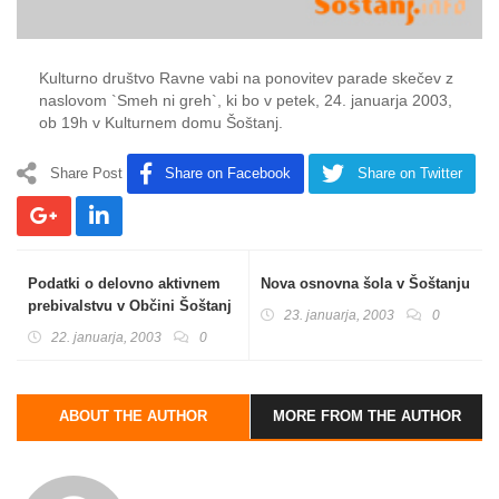
Kulturno društvo Ravne vabi na ponovitev parade skečev z
naslovom `Smeh ni greh`, ki bo v petek, 24. januarja 2003,
ob 19h v Kulturnem domu Šoštanj.
Share Post
Share on Facebook
Share on Twitter
Podatki o delovno aktivnem
Nova osnovna šola v Šoštanju
prebivalstvu v Občini Šoštanj
23. januarja, 2003
0
za mesec november 2002
22. januarja, 2003
0
ABOUT THE AUTHOR
MORE FROM THE AUTHOR