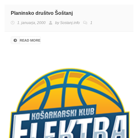
Planinsko društvo Šoštanj
1. januarja, 2000
by
Sostanj.info
1
READ MORE