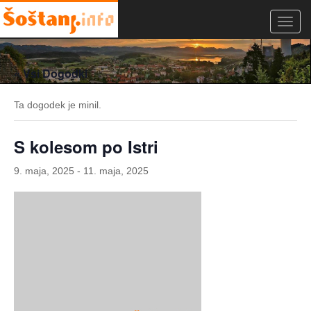
Toggl
navig
« Vsi Dogodki
Ta dogodek je minil.
S kolesom po Istri
9. maja, 2025
-
11. maja, 2025