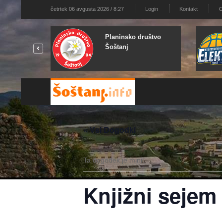
četrtek 06 avgusta 2026 / 8:27
Login
Kontakt
O
Planinsko društvo
Šoštanj
« Vsi Dogodki
Ta dogodek je minil.
Knjižni sejem