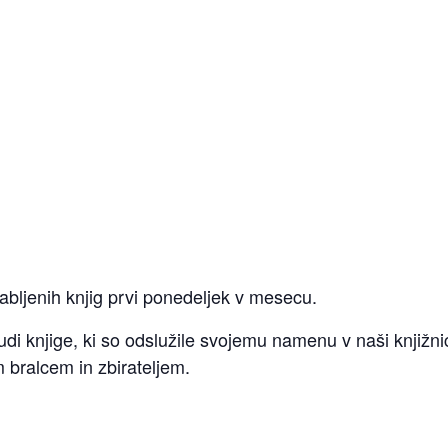
 rabljenih knjig prvi ponedeljek v mesecu.
udi knjige, ki so odslužile svojemu namenu v naši knjiž
m bralcem in zbirateljem.