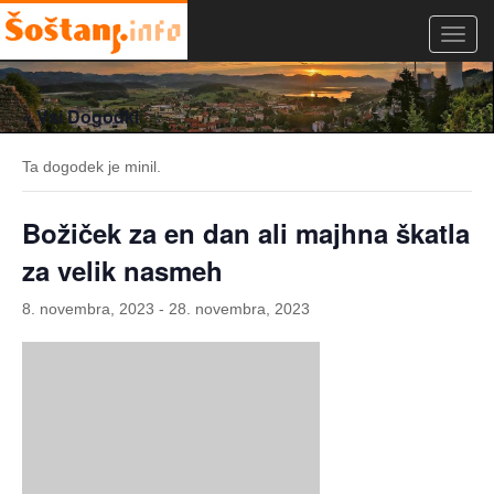
Toggl
navig
« Vsi Dogodki
Ta dogodek je minil.
Božiček za en dan ali majhna škatla
za velik nasmeh
8. novembra, 2023
-
28. novembra, 2023