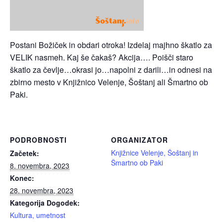
Postani Božiček in obdari otroka! Izdelaj majhno škatlo za
VELIK nasmeh. Kaj še čakaš? Akcija…. Poišči staro
škatlo za čevlje…okrasi jo…napolni z darili…in odnesi na
zbirno mesto v Knjižnico Velenje, Šoštanj ali Šmartno ob
Paki.
PODROBNOSTI
ORGANIZATOR
Knjižnice Velenje, Šoštanj in
Začetek:
Šmartno ob Paki
8. novembra, 2023
Konec:
28. novembra, 2023
Kategorija Dogodek:
Kultura, umetnost