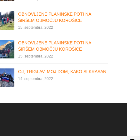
OBNOVLJENE PLANINSKE POTI NA
ŠIRŠEM OBMOČJU KOROŠICE
15. septembra, 2022
OBNOVLJENE PLANINSKE POTI NA
ŠIRŠEM OBMOČJU KOROŠICE
15. septembra, 2022
OJ, TRIGLAV, MOJ DOM, KAKO SI KRASAN
14. septembra, 2022