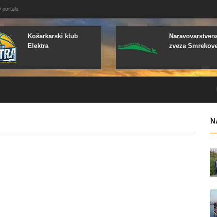
 portalu
Košarkarski klub
Naravovarstven
Elektra
zveza Smrekov
N