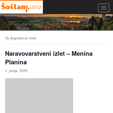
Toggl
navig
« Vsi Dogodki
Ta dogodek je minil.
Naravovarstveni izlet – Menina
Planina
1. junija, 2025