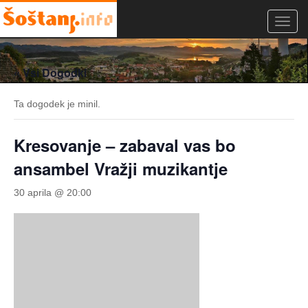
Toggl
navig
« Vsi Dogodki
Ta dogodek je minil.
Kresovanje – zabaval vas bo
ansambel Vražji muzikantje
30 aprila @ 20:00