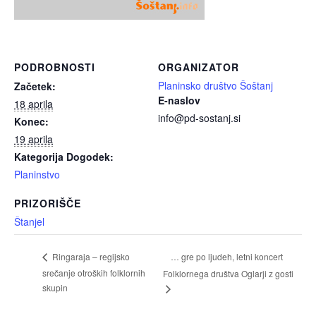
PODROBNOSTI
ORGANIZATOR
Planinsko društvo Šoštanj
Začetek:
E-naslov
18 aprila
info@pd-sostanj.si
Konec:
19 aprila
Kategorija Dogodek:
Planinstvo
PRIZORIŠČE
Štanjel
… gre po ljudeh, letni koncert
Ringaraja – regijsko
srečanje otroških folklornih
Folklornega društva Oglarji z gosti
skupin