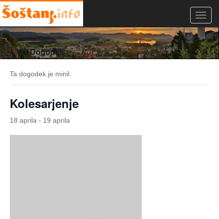
Toggl
navig
« Vsi Dogodki
Ta dogodek je minil.
Kolesarjenje
18 aprila
-
19 aprila